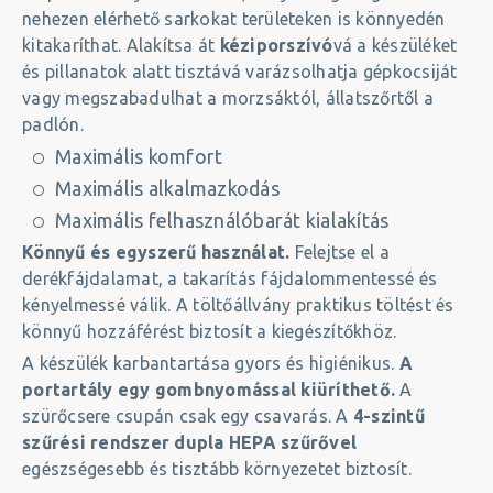
nehezen elérhető sarkokat területeken is könnyedén
kitakaríthat. Alakítsa át
kéziporszívó
vá a készüléket
és pillanatok alatt tisztává varázsolhatja gépkocsiját
vagy megszabadulhat a morzsáktól, állatszőrtől a
padlón.
Maximális komfort
Maximális alkalmazkodás
Maximális felhasználóbarát kialakítás
Könnyű és egyszerű használat.
Felejtse el a
derékfájdalamat, a takarítás fájdalommentessé és
kényelmessé válik. A töltőállvány praktikus töltést és
könnyű hozzáférést biztosít a kiegészítőkhöz.
A készülék karbantartása gyors és higiénikus.
A
portartály egy gombnyomással kiüríthető.
A
szürőcsere csupán csak egy csavarás. A
4-szintű
szűrési rendszer dupla HEPA szűrővel
egészségesebb és tisztább környezetet biztosít.