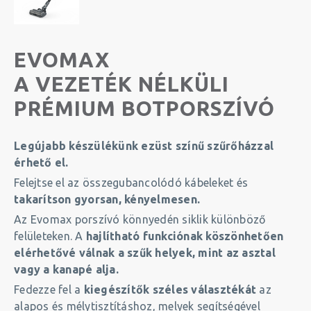
EVOMAX
A
VEZETÉK NÉLKÜLI
PRÉMIUM BOTPORSZÍVÓ
Legújabb készülékünk ezüst színű szűrőházzal
érhető el.
Felejtse el az összegubancolódó kábeleket és
takarítson gyorsan, kényelmesen.
Az Evomax porszívó könnyedén siklik különböző
felületeken. A
hajlítható funkciónak köszönhetően
elérhetővé válnak a szűk helyek, mint az asztal
vagy a kanapé alja.
Fedezze fel a
kiegészítők széles választékát
az
alapos és mélytisztításhoz, melyek segítségével