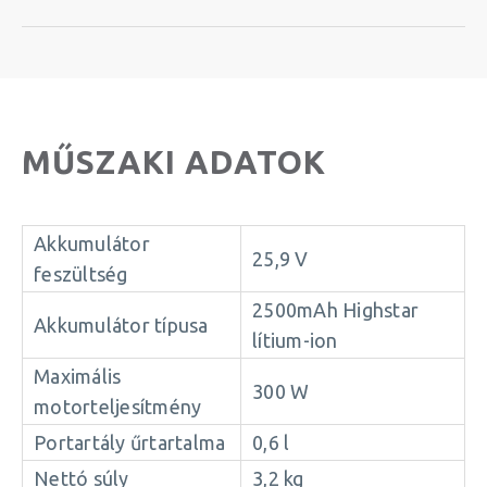
MŰSZAKI ADATOK
Akkumulátor
25,9 V
feszültség
2500mAh Highstar
Akkumulátor típusa
lítium-ion
Maximális
300 W
motorteljesítmény
Portartály űrtartalma
0,6 l
Nettó súly
3,2 kg