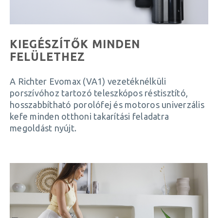
KIEGÉSZÍTŐK MINDEN
FELÜLETHEZ
A Richter Evomax (VA1) vezetéknélküli
porszívóhoz tartozó teleszkópos réstisztító,
hosszabbítható porolófej és motoros univerzális
kefe minden otthoni takarítási feladatra
megoldást nyújt.