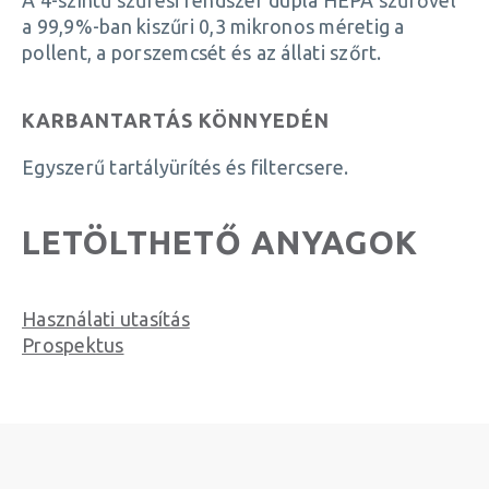
A 4-színtű szűrési rendszer dupla HEPA szűrővel
a 99,9%-ban kiszűri 0,3 mikronos méretig a
pollent, a porszemcsét és az állati szőrt.
KARBANTARTÁS KÖNNYEDÉN
Egyszerű tartályürítés és filtercsere.
LETÖLTHETŐ ANYAGOK
Használati utasítás
Prospektus