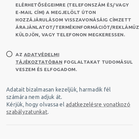
ELÉRHETŐSÉGEIMRE (TELEFONSZÁM ÉS/VAGY
E-MAIL CÍM) A MEGJELÖLT ÚTON
HOZZÁJÁRULÁSOM VISSZAVONÁSÁIG CÍMZETT
ÁRAJÁNLATOT/TERMÉKINFORMÁCIÓT/REKLÁMÜZ
KÜLDJÖN, VAGY TELEFONON MEGKERESSEN.
AZ
ADATVÉDELMI
TÁJÉKOZTATÓBAN
FOGLALTAKAT TUDOMÁSUL
VESZEM ÉS ELFOGADOM.
Adatait bizalmasan kezeljük, harmadik fél
számára nem adjuk át.
Kérjük, hogy olvassa el
adatkezelésre vonatkozó
szabályzatunkat
.