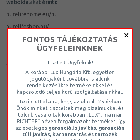
weboldalakat érinti:
purelifehome.eu/hu
purelifeshop.hu/
FONTOS TÁJÉKOZTATÁS
ÜGYFELEINKNEK
Tisztelt Ügyfelünk!
A tájékoztatóban részletezett adatkezelések
kapcsán amennyiben értékesítőnk
A korábbi Lux Hungária Kft. egyetlen
tevékenységét nem a munkavállalónkként,
jogutódjaként továbbra is állunk
rendelkezésükre termékeinkkel és
hanem vállalkozás keretében látja el, úgy
kapcsolódó teljes körű szolgáltatásainkkal.
adatfeldolgozóként a mi utasításaink szerint a
jelen tájékoztatóban foglaltaknak
Tekintettel arra, hogy az elmúlt 25 évben
megfelelően jár el.
Önök minket tiszteltek meg bizalmukkal és
tőlünk vásároltak korábban „LUX”, ma már
„RICHTER” néven forgalmazott terméket, így
az esetleges
garanciális javítás, garancián
Részletes adatvédelmi tájékoztatónkat itt
túli javítás, karbantartás és tartozék
találja.