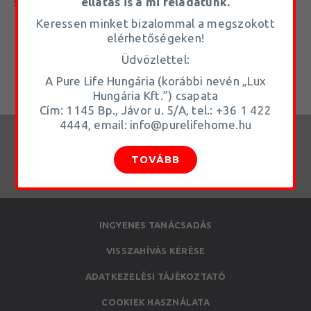
ellátás is a mi feladatunk.
Keressen minket bizalommal a megszokott
elérhetőségeken!
Üdvözlettel:
A Pure Life Hungária (korábbi nevén „Lux
Hungária Kft.”) csapata
Cím: 1145 Bp., Jávor u. 5/A, tel.: +36 1 422
4444, email: info@purelifehome.hu
TOVÁBB
INGYENES TANÁCSADÁS
VISSZAHÍVÁS KÉRÉSE
ADATKEZELÉSI TÁJÉKOZTATÓ
COOKIEK HASZNÁLATA