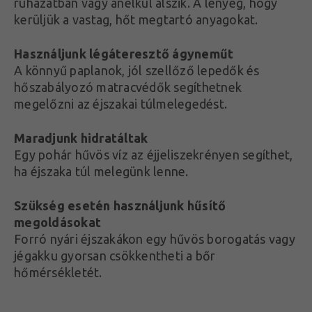
ruházatban vagy anélkül alszik. A lényeg, hogy
kerüljük a vastag, hőt megtartó anyagokat.
Használjunk légáteresztő ágyneműt
A könnyű paplanok, jól szellőző lepedők és
hőszabályozó matracvédők segíthetnek
megelőzni az éjszakai túlmelegedést.
Maradjunk hidratáltak
Egy pohár hűvös víz az éjjeliszekrényen segíthet,
ha éjszaka túl melegünk lenne.
Szükség esetén használjunk hűsítő
megoldásokat
Forró nyári éjszakákon egy hűvös borogatás vagy
jégakku gyorsan csökkentheti a bőr
hőmérsékletét.