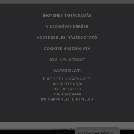
INGYENES TANÁCSADÁS
VISSZAHÍVÁS KÉRÉSE
ADATKEZELÉSI TÁJÉKOZTATÓ
COOKIEK HASZNÁLATA
JOGI NYILATKOAT
KAPCSOLAT:
PURE LIFE HUNGÁRIA KFT.
JÁVOR UTCA 5/A.
1145 BUDAPEST
+36 1 422 4444
INFO@PURELIFEHOME.HU
Copyright © 2026
VISSZAHÍVÁS KÉRÉSE!