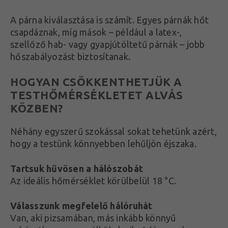
A párna kiválasztása is számít. Egyes párnák hőt
csapdáznak, míg mások – például a latex-,
szellőző hab- vagy gyapjútöltetű párnák – jobb
hőszabályozást biztosítanak.
HOGYAN CSÖKKENTHETJÜK A
TESTHŐMÉRSÉKLETET ALVÁS
KÖZBEN?
Néhány egyszerű szokással sokat tehetünk azért,
hogy a testünk könnyebben lehűljön éjszaka.
Tartsuk hűvösen a hálószobát
Az ideális hőmérséklet körülbelül 18 °C.
Válasszunk megfelelő hálóruhát
Van, aki pizsamában, más inkább könnyű