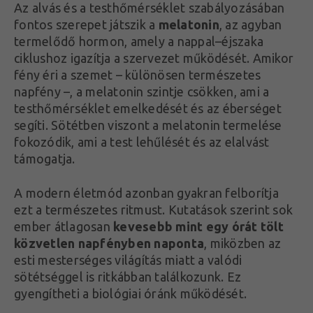
Az alvás és a testhőmérséklet szabályozásában
fontos szerepet játszik a
melatonin
, az agyban
termelődő hormon, amely a nappal–éjszaka
ciklushoz igazítja a szervezet működését. Amikor
fény éri a szemet – különösen természetes
napfény –, a melatonin szintje csökken, ami a
testhőmérséklet emelkedését és az éberséget
segíti. Sötétben viszont a melatonin termelése
fokozódik, ami a test lehűlését és az elalvást
támogatja.
A modern életmód azonban gyakran felborítja
ezt a természetes ritmust. Kutatások szerint sok
ember átlagosan
kevesebb mint egy órát tölt
közvetlen napfényben naponta
, miközben az
esti mesterséges világítás miatt a valódi
sötétséggel is ritkábban találkozunk. Ez
gyengítheti a biológiai óránk működését.