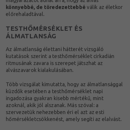
könnyebbé, de töredezettebbé
válik az életkor
előrehaladtával.
TESTHŐMÉRSÉKLET ÉS
ÁLMATLANSÁG
Az álmatlanság élettani hátterét vizsgáló
kutatások szerint a testhőmérséklet cirkadián
ritmusának zavara is szerepet játszhat az
alvászavarok kialakulásában.
Több vizsgálat kimutatta, hogy az álmatlansággal
küzdők esetében a testhőmérséklet napi
ingadozása gyakran kisebb mértékű, mint
azoknál, akik jól alszanak. Más szóval: a
szervezetük nehezebben éri el azt az esti
hőmérsékletcsökkenést, amely segíti az elalvást.