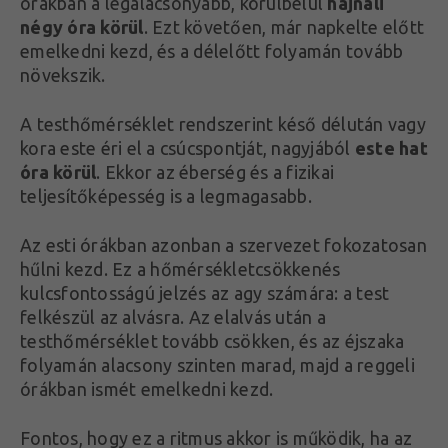
órákban a legalacsonyabb, körülbelül
hajnali
négy óra körül
. Ezt követően, már napkelte előtt
emelkedni kezd, és a délelőtt folyamán tovább
növekszik.
A testhőmérséklet rendszerint késő délután vagy
kora este éri el a csúcspontját, nagyjából
este hat
óra körül
. Ekkor az éberség és a fizikai
teljesítőképesség is a legmagasabb.
Az esti órákban azonban a szervezet fokozatosan
hűlni kezd. Ez a hőmérsékletcsökkenés
kulcsfontosságú jelzés az agy számára: a test
felkészül az alvásra. Az elalvás után a
testhőmérséklet tovább csökken, és az éjszaka
folyamán alacsony szinten marad, majd a reggeli
órákban ismét emelkedni kezd.
Fontos, hogy ez a ritmus akkor is működik, ha az