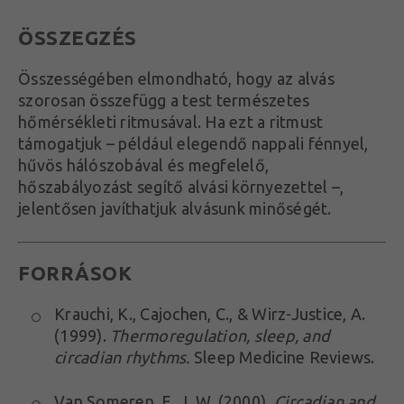
ÖSSZEGZÉS
Összességében elmondható, hogy az alvás
szorosan összefügg a test természetes
hőmérsékleti ritmusával. Ha ezt a ritmust
támogatjuk – például elegendő nappali fénnyel,
hűvös hálószobával és megfelelő,
hőszabályozást segítő alvási környezettel –,
jelentősen javíthatjuk alvásunk minőségét.
FORRÁSOK
Krauchi, K., Cajochen, C., & Wirz-Justice, A.
(1999).
Thermoregulation, sleep, and
circadian rhythms.
Sleep Medicine Reviews.
Van Someren, E. J. W. (2000).
Circadian and