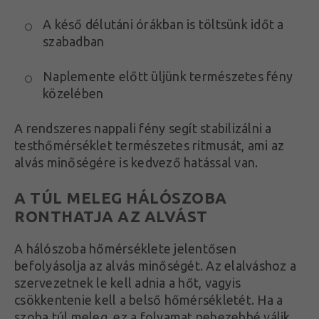
A késő délutáni órákban is töltsünk időt a
szabadban
Naplemente előtt üljünk természetes fény
közelében
A rendszeres nappali fény segít stabilizálni a
testhőmérséklet természetes ritmusát, ami az
alvás minőségére is kedvező hatással van.
A TÚL MELEG HÁLÓSZOBA
RONTHATJA AZ ALVÁST
A hálószoba hőmérséklete jelentősen
befolyásolja az alvás minőségét. Az elalváshoz a
szervezetnek le kell adnia a hőt, vagyis
csökkentenie kell a belső hőmérsékletét. Ha a
szoba túl meleg, ez a folyamat nehezebbé válik.