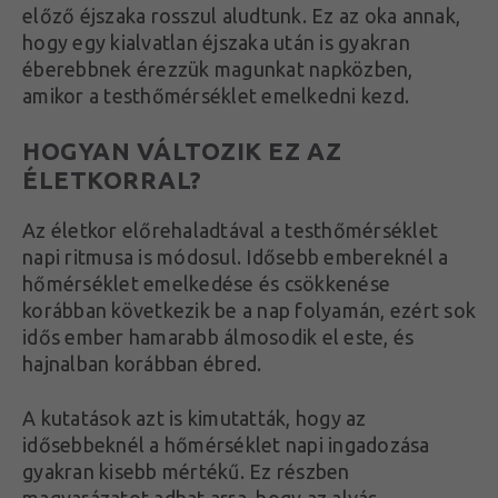
előző éjszaka rosszul aludtunk. Ez az oka annak,
hogy egy kialvatlan éjszaka után is gyakran
éberebbnek érezzük magunkat napközben,
amikor a testhőmérséklet emelkedni kezd.
HOGYAN VÁLTOZIK EZ AZ
ÉLETKORRAL?
Az életkor előrehaladtával a testhőmérséklet
napi ritmusa is módosul. Idősebb embereknél a
hőmérséklet emelkedése és csökkenése
korábban következik be a nap folyamán, ezért sok
idős ember hamarabb álmosodik el este, és
hajnalban korábban ébred.
A kutatások azt is kimutatták, hogy az
idősebbeknél a hőmérséklet napi ingadozása
gyakran kisebb mértékű. Ez részben
magyarázatot adhat arra, hogy az alvás