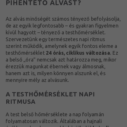
PIHENTETŐ ALVÁST?
Az alvás minőségét számos tényező befolyásolja,
de az egyik legfontosabb – és gyakran figyelmen
kívül hagyott – tényező a testhőmérséklet.
Szervezetünk egy természetes napi ritmus
szerint működik, amelynek egyik fontos eleme a
testhőmérséklet
24 órás, ciklikus változása
. Ez
a belső „óra” nemcsak azt határozza meg, mikor
érezzük magunkat ébernek vagy álmosnak,
hanem azt is, milyen könnyen alszunk el, és
mennyire mély az alvásunk.
A TESTHŐMÉRSÉKLET NAPI
RITMUSA
A test belső hőmérséklete a nap folyamán
folyamatosan változik. Általában a hajnali