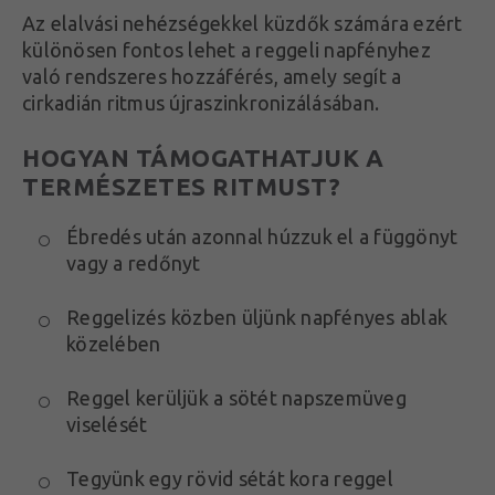
Az elalvási nehézségekkel küzdők számára ezért
különösen fontos lehet a reggeli napfényhez
való rendszeres hozzáférés, amely segít a
cirkadián ritmus újraszinkronizálásában.
HOGYAN TÁMOGATHATJUK A
TERMÉSZETES RITMUST?
Ébredés után azonnal húzzuk el a függönyt
vagy a redőnyt
Reggelizés közben üljünk napfényes ablak
közelében
Reggel kerüljük a sötét napszemüveg
viselését
Tegyünk egy rövid sétát kora reggel