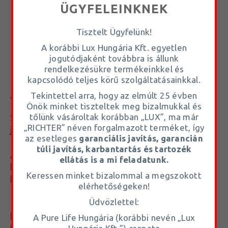
ÜGYFELEINKNEK
résnyire nyitva hagyni az ablakot
Tisztelt Ügyfelünk!
ventilátort vagy légkondicionálót használni
A korábbi Lux Hungária Kft. egyetlen
jogutódjaként továbbra is állunk
légáteresztő ágyneműt választani
rendelkezésükre termékeinkkel és
kapcsolódó teljes körű szolgáltatásainkkal.
A MATRAC IS SZÁMÍT
Tekintettel arra, hogy az elmúlt 25 évben
Önök minket tiszteltek meg bizalmukkal és
tőlünk vásároltak korábban „LUX”, ma már
Sokan nem gondolnak rá, pedig a matrac
„RICHTER” néven forgalmazott terméket, így
jelentősen befolyásolhatja az éjszakai hőérzetet.
az esetleges
garanciális javítás, garancián
túli javítás, karbantartás és tartozék
A túl sűrű habrétegekből készült matracok
ellátás is a mi feladatunk.
hajlamosak
magukba zárni a hőt
, ami miatt a test
Keressen minket bizalommal a megszokott
könnyen túlmelegedhet alvás közben.
elérhetőségeken!
Üdvözlettel:
Ezzel szemben egyes modern matracok
kifejezetten a jobb hőszabályozás érdekében
A Pure Life Hungária (korábbi nevén „Lux