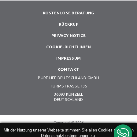
KOSTENLOSE BERATUNG
RÜCKRUF
PRIVACY NOTICE
COOKIE-RICHTLINIEN
IMPRESSUM
KONTAKT
PURE LIFE DEUTSCHLAND GMBH
TURMSTRASSE 135
36093 KÜNZELL
DEUTSCHLAND
Copyright © 2026
Purelife | All Rights Reserved | Design & Development by
BRAND BAR
Mit der Nutzung unserer Webseite stimmen Sie allen Cookies gemäß den
Datenschutzbestimmungen zu.