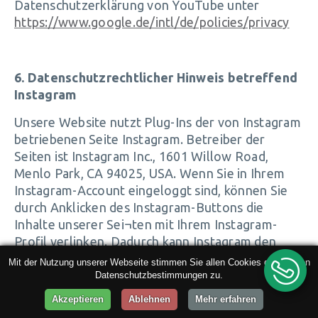
Datenschutzerklärung von YouTube unter
https://www.google.de/intl/de/policies/privacy
6. Datenschutzrechtlicher Hinweis betreffend
Instagram
Unsere Website nutzt Plug-Ins der von Instagram
betriebenen Seite Instagram. Betreiber der
Seiten ist Instagram Inc., 1601 Willow Road,
Menlo Park, CA 94025, USA. Wenn Sie in Ihrem
Instagram-Account eingeloggt sind, können Sie
durch Anklicken des Instagram-Buttons die
Inhalte unserer Sei¬ten mit Ihrem Instagram-
Profil verlinken. Dadurch kann Instagram den
Besuch unserer Seiten Ihrem Benutzerkonto
Mit der Nutzung unserer Webseite stimmen Sie allen Cookies gemäß den
zuordnen. Wir weisen darauf hin, dass wir als
Datenschutzbestimmungen zu.
Anbieter der Seiten keine Kenntnis vom Inhalt
Akzeptieren
Ablehnen
Mehr erfahren
der übermittelten Daten sowie deren Nutzung