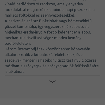
kínáló padlótisztító rendszer, amely egyetlen
mozdulattal megbirkózik a mindennapi piszokkal, a
makacs foltokkal és szennyeződésekkel.
A nedves és száraz funkciókat nagy hőmérsékletű
gőzzel kombinálja, így vegyszerek nélkül biztosít
higiénikus eredményt. A forgó kefehenger alapos,
mechanikus tisztítást végez minden kemény
padlófelületen.
Három üzemmódjának köszönhetően könnyedén
alkalmazkodik a különböző felületekhez, és a
szegélyek mentén is hatékony tisztítást nyújt. Száraz
módban a szőnyegek és szőnyegpadlók felfrissítésére
is alkalmas.
Fő előnyök:
450 W erős teljesítmény és 7 kPa szívóerő a
nedves és száraz szennyeződések hatékony
eltávolításához