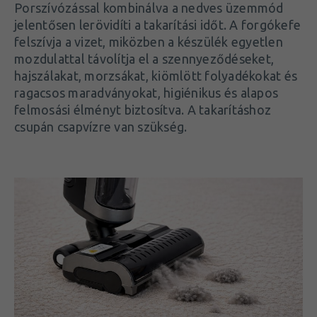
Porszívózással kombinálva a nedves üzemmód
jelentősen lerövidíti a takarítási időt. A forgókefe
felszívja a vizet, miközben a készülék egyetlen
mozdulattal távolítja el a szennyeződéseket,
hajszálakat, morzsákat, kiömlött folyadékokat és
ragacsos maradványokat, higiénikus és alapos
felmosási élményt biztosítva. A takarításhoz
csupán csapvízre van szükség.