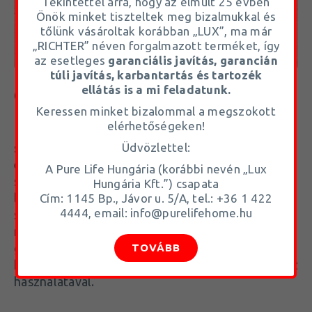
Tekintettel arra, hogy az elmúlt 25 évben
Önök minket tiszteltek meg bizalmukkal és
tőlünk vásároltak korábban „LUX”, ma már
„RICHTER” néven forgalmazott terméket, így
az esetleges
garanciális javítás, garancián
túli javítás, karbantartás és tartozék
ellátás is a mi feladatunk.
GŐZ ÜZEMMÓD
Keressen minket bizalommal a megszokott
elérhetőségeken!
Hatékonyan feloldja a zsírt és a makacs
Üdvözlettel:
szennyeződéseket, a rászáradt maradványoktól
egészen az erős háztartási olajfoltokig. Legyen
A Pure Life Hungária (korábbi nevén „Lux
szó ragacsos konyhapadlóról, sáros
Hungária Kft.”) csapata
lábnyomokról vagy kisállatok által okozott
Cím: 1145 Bp., Jávor u. 5/A, tel.: +36 1 422
4444, email: info@purelifehome.hu
szennyeződésekről, a WDS megkönnyíti a
nehezen eltávolítható foltok tisztítását. Ideális
gyermekes és kisállatos háztartások számára,
TOVÁBB
higiénikus takarítást biztosítva, mindössze csapvíz
használatával.