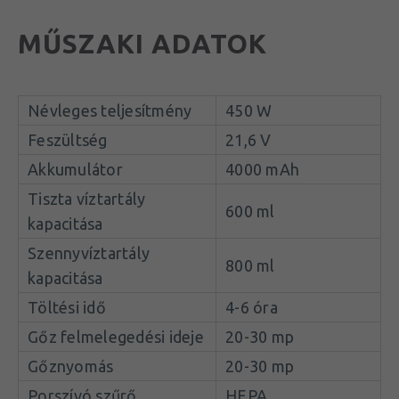
Háromféle tisztítási mód: nedves, száraz és gőz
MŰSZAKI ADATOK
Magas hőmérsékletű gőz a higiénikus tisztításért
Forgó kefehenger a megbízható
szennyeződéseltávolításhoz
Névleges teljesítmény
450 W
Öntisztító funkció
Feszültség
21,6 V
Két tartályos kialakítás a szennyezett víz és tiszta
víz elkülönítéséhez
Akkumulátor
4000 mAh
Intuitív LED-kijelző hangos visszajelzéssel
Tiszta víztartály
600 ml
HEPA-szűrés a jobb levegőminőségért
kapacitása
Cserélhető kefehenger
Szennyvíztartály
800 ml
Gyors- és normál töltési lehetőség
kapacitása
Töltési idő
4-6 óra
A termék ajánlott:
Gőz felmelegedési ideje
20-30 mp
Kisgyermekes, kisállatos háztartások számára,
ahol gyors és gyakori takarítás szükséges
Gőznyomás
20-30 mp
Felhasználóknak, akik vegyszermentes, higiénikus
Porszívó szűrő
HEPA