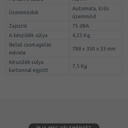
takarítást részesítik előnyben
Automata, Erős
Azoknak akik gyors és hatékony megoldást
Üzemmódok
üzemmód
keresnek a napi takarításra
Zajszint
75 dBA
Kissebb irodák, studiók, klinikák, üzletek számára
ahol naponta többszöri padlóápolás szükséges
A készülék súlya
4,25 Kg
Belső csomagolás
788 x 350 x 33 mm
mérete
Készülék súlya
7,5 Kg
kartonnal együtt
ÍRJA MEG VÉLEMÉNYÉT