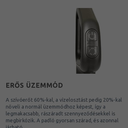
ERŐS ÜZEMMÓD
A szívóerőt 60%-kal, a vízelosztást pedig 20%-kal
növeli a normál üzemmódhoz képest, így a
legmakacsabb, rászáradt szennyeződésekkel is
megbirkózik. A padló gyorsan szárad, és azonnal
járható.