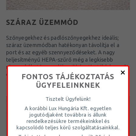
SZÁRAZ ÜZEMMÓD
Szőnyegekhez és padlószőnyegekhez ideális;
száraz üzemmódban hatékonyan távolítja el a
port és az egyéb szennyeződéseket. A nagy
teljesítményű HEPA-szűrő még a legkisebb
részecskéket is csapdába ejti, így tisztább levegőt
és felületeket biztosít.
FONTOS TÁJÉKOZTATÁS
ÜGYFELEINKNEK
Tisztelt Ügyfelünk!
A korábbi Lux Hungária Kft. egyetlen
jogutódjaként továbbra is állunk
rendelkezésükre termékeinkkel és
kapcsolódó teljes körű szolgáltatásainkkal.